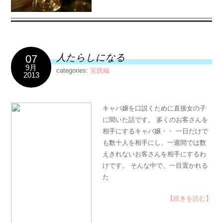
人たらしになる
07
9月
categories:
実践編
2013
キャバ嬢を口説くために直接女の子
に聞いた話です。 多くのお客さんを
相手にするキャバ嬢・・ 一日だけで
も数十人を相手にし、一週間では数
えきれないお客さんを相手にするわ
けです。 そんな中で、一目置かれる
た
【続きを読む】