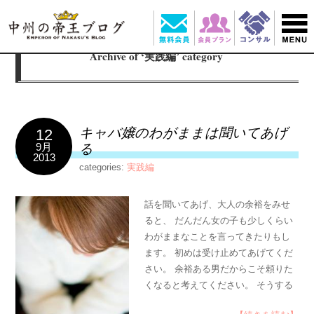
Archive of ‘実践編’ category
キャバ嬢のわがままは聞いてあげ
12
9月
る
2013
categories:
実践編
話を聞いてあげ、大人の余裕をみせ
ると、 だんだん女の子も少しくらい
わがままなことを言ってきたりもし
ます。 初めは受け止めてあげてくだ
さい。 余裕ある男だからこそ頼りた
くなると考えてください。 そうする