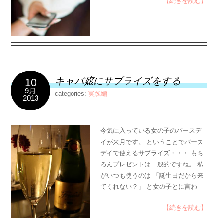
【続きを読む】
キャバ嬢にサプライズをする
10
9月
categories:
実践編
2013
今気に入っている女の子のバースデ
イが来月です。 ということでバース
デイで使えるサプライズ・・・ もち
ろんプレゼントは一般的ですね。 私
がいつも使うのは 「誕生日だから来
てくれない？」 と女の子とに言わ
【続きを読む】