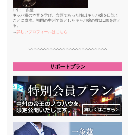
HN：一条蓮
キャバ嬢の本音を学び、念願であったNo.1キャバ嬢を口説く
ことに成功。福岡の中州で落としたキャバ嬢の数は100を超え
る。
→
詳しいプロフィールはこちら
サポートプラン