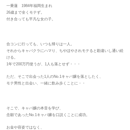
一乗蓮 1984年福岡生まれ
26歳まで全くモテず。
付き合っても平凡な女の子。
合コンに行っても、いつも帰りは一人。
それからキャバクラにハマり、ちやほやされモテると勘違いし通い続
ける。
1年で200万円使うが、1人も落とせず・・・
ただ、そこで出会った1人のNo.1キャバ嬢を落としたく、
モテ男性と出会い、一緒に飲み歩くことに・・
そこで、キャバ嬢の本音を学び、
念願であったNo.1キャバ嬢を口説くことに成功。
お金や容姿ではなく、