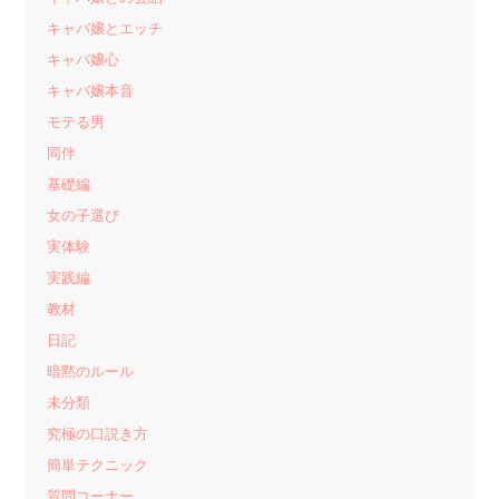
キャバ嬢とエッチ
キャバ嬢心
キャバ嬢本音
モテる男
同伴
基礎編
女の子選び
実体験
実践編
教材
日記
暗黙のルール
未分類
究極の口説き方
簡単テクニック
質問コーナー