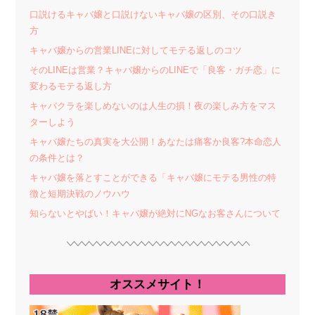
口説けるキャバ嬢と口説けないキャバ嬢の区別、その口説き
方
キャバ嬢からの営業LINEに対してモテる返しのコツ
そのLINEは営業？キャバ嬢からのLINEで「良客・ガチ恋」に
変わるモテる返し方
キャバクラを楽しめないのは人生の損！夜の楽しみ方をマス
ターしよう
キャバ嬢たちの真実を大公開！あなたは痛客か良客?本命恋人
の条件とは？
キャバ嬢を落とすことができる「キャバ嬢にモテる男性の特
徴と短期決戦のノウハウ
知らないとやばい！キャバ嬢が絶対にNGなお客さんについて
オススメサイト！