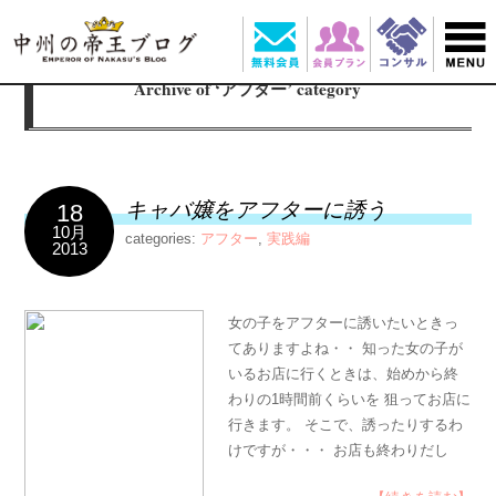
Archive of ‘アフター’ category
キャバ嬢をアフターに誘う
18
10月
categories:
アフター
,
実践編
2013
女の子をアフターに誘いたいときっ
てありますよね・・ 知った女の子が
いるお店に行くときは、始めから終
わりの1時間前くらいを 狙ってお店に
行きます。 そこで、誘ったりするわ
けですが・・・ お店も終わりだし